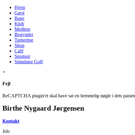
Hjem
Gæst
Bane
Klub
Medlem
Begynder
Turnering
Shop
Café
Sponsor
Simulator Golf
×
Fejl
ReCAPTCHA plugin'et skal have sat en hemmelig nøgle i dets paramet
Birthe Nygaard Jørgensen
Kontakt
Job: