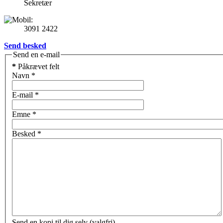
Sekretær
3091 2422
Send besked
Send en e-mail
*
Påkrævet felt
Navn
*
E-mail
*
Emne
*
Besked
*
Send en kopi til dig selv
(valgfri)