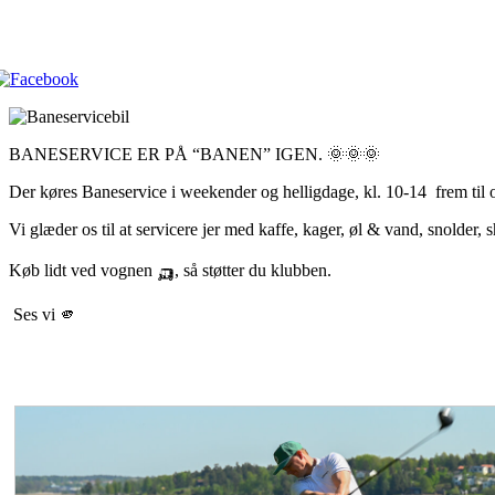
BANESERVICE ER PÅ “BANEN” IGEN. 🌞🌞🌞
Der køres Baneservice i weekender og helligdage, kl. 10-14 frem til 
Vi glæder os til at servicere jer med kaffe, kager, øl & vand, snolder,
Køb lidt ved vognen 🛺, så støtter du klubben.
Ses vi 🫵