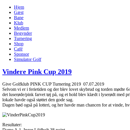
Hjem
Gæst
Bane
Klub
Medlem
Begynder
Turnering
Shop
Café
Sponsor
Simulator Golf
Vindere Pink Cup 2019
Give Golfklub PINK CUP Turnering 2019 07.07.2019
Selvom vi er i ferietiden og der blev lovet skybrud og torden mødte 6
det luserøde/pink farvet tøj på, og et hold blev klædt i lyserødt med
lokale havde også støttet den gode sag.
Dagen bød også på lotteri, og her havde man chancen for at vinde, hvis
Resultater:
Dame A 1. Inger Lildholt 38 point