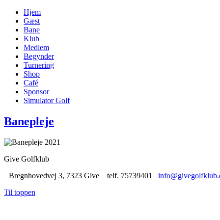
Hjem
Gæst
Bane
Klub
Medlem
Begynder
Turnering
Shop
Café
Sponsor
Simulator Golf
Banepleje
Give Golfklub
Bregnhovedvej 3, 7323 Give telf. 75739401
info@givegolfklub.
Til toppen