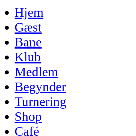
Hjem
Gæst
Bane
Klub
Medlem
Begynder
Turnering
Shop
Café