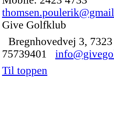
thomsen.poulerik@gmai
Give Golfklub
Bregnhovedvej 3, 7323
75739401
info@givego
Til toppen