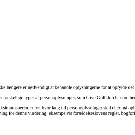
kke længere er nødvendigt at behandle oplysningerne for at opfylde det 
er for forskellige typer af personoplysninger, som Give Golfklub har om
imumsperioder for, hvor lang tid personoplysninger skal eller må opbev
ng for denne vurdering, eksempelvis forældelseslovens regler, bogførin