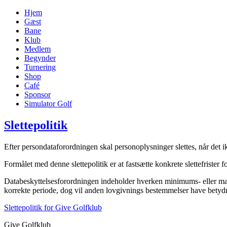
Hjem
Gæst
Bane
Klub
Medlem
Begynder
Turnering
Shop
Café
Sponsor
Simulator Golf
Slettepolitik
Efter persondataforordningen skal personoplysninger slettes, når det i
Formålet med denne slettepolitik er at fastsætte konkrete slettefrist
Databeskyttelsesforordningen indeholder hverken minimums- eller maks
korrekte periode, dog vil anden lovgivnings bestemmelser have betydni
Slettepolitik for Give Golfklub
Give Golfklub