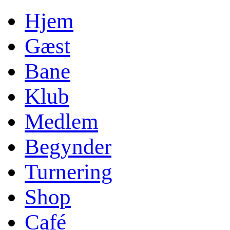
Hjem
Gæst
Bane
Klub
Medlem
Begynder
Turnering
Shop
Café