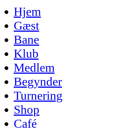
Hjem
Gæst
Bane
Klub
Medlem
Begynder
Turnering
Shop
Café